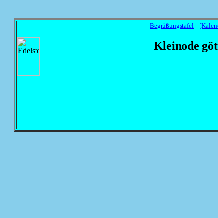
Begrüßungstafel
[Kalen
Kleinode göt